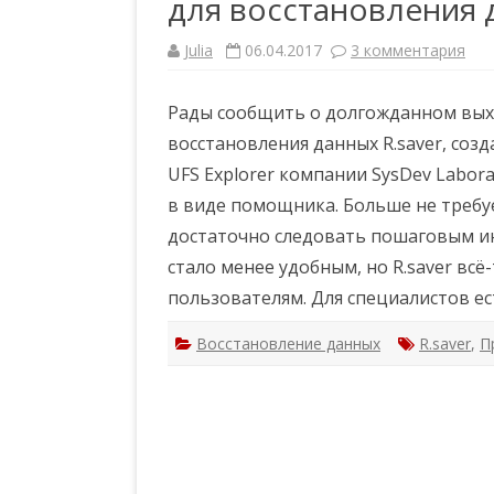
для восстановления 
о
в
п
Julia
06.04.2017
3 комментария
к
о
з
с
а
л
п
е
Рады сообщить о долгожданном вых
и
ф
с
о
восстановления данных R.saver, соз
и
р
М
м
UFS Explorer компании SysDev Labor
а
а
с
т
в виде помощника. Больше не требу
ш
и
т
р
достаточно следовать пошаговым ин
а
о
б
в
стало менее удобным, но R.saver вс
н
а
о
н
пользователям. Для специалистов ес
е
и
о
я
б
Восстановление данных
R.saver
н
,
П
о
в
л
е
н
и
е
б
е