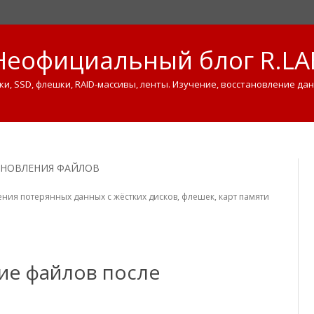
Неофициальный блог R.LA
ки, SSD, флешки, RAID-массивы, ленты. Изучение, восстановление дан
Skip
to
content
АНОВЛЕНИЯ ФАЙЛОВ
ния потерянных данных с жёстких дисков, флешек, карт памяти
ние файлов после