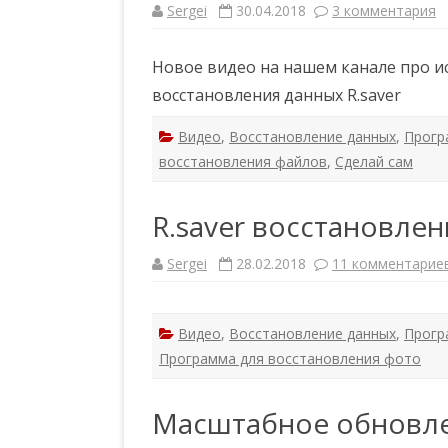
Sergei
30.04.2018
3 комментария
к
з
а
п
Новое видео на нашем канале про 
и
с
восстановления данных R.saver
и
R
.
Видео
,
Восстановление данных
,
Прогр
s
a
восстановления файлов
,
Сделай сам
v
e
r
в
R.saver восстановле
о
с
с
т
Sergei
28.02.2018
11 комментарие
а
н
о
в
л
Видео
,
Восстановление данных
,
Прогр
е
Программа для восстановления фото
н
и
е
ф
Масштабное обновле
а
й
л