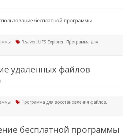
использование бесплатной программы
аммы
R.saver
,
UFS Explorer
,
Программа для
ние удаленных файлов
в
к
з
а
п
и
аммы
с
Программа для восстановления файлов
,
и
R
.
s
a
ние бесплатной программы
v
e
r