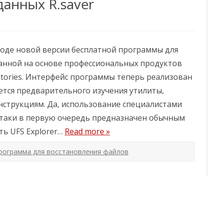
данных R.saver
в
о
с
с
т
а
н
оде новой версии бесплатной программы для
о
в
данной на основе профессиональных продуктов
л
е
atories. Интерфейс программы теперь реализован
н
и
ется предварительного изучения утилиты,
е
у
струкциям. Да, использование специалистами
д
а
ё-таки в первую очередь предназначен обычным
л
е
ть UFS Explorer…
Read more »
н
н
ы
рограмма для восстановления файлов
х
ф
а
й
л
о
в