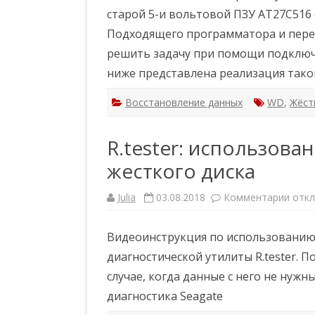
И
старой 5-и вольтовой ПЗУ AT27C516 
з
о
Подходящего программатора и пере
б
р
решить задачу при помощи подключе
е
т
ниже представлена реализация тако
а
е
м
Восстановление данных
WD
,
Жёст
ж
е
с
т
R.tester: использова
к
и
й
жесткого диска
д
и
с
Julia
03.08.2018
Комментарии
к
откл
к
з
.
а
Ч
п
а
Видеоинструкция по использованию 
и
с
с
т
диагностической утилиты R.tester. П
и
ь
R
2
случае, когда данные с него не нужн
.
.
t
Ч
диагностика Seagate
e
т
s
е