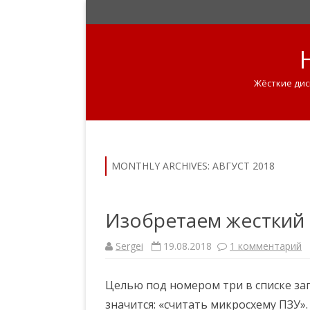
Жёсткие дис
MONTHLY ARCHIVES:
АВГУСТ 2018
Изобретаем жесткий д
Sergei
19.08.2018
1 комментарий
к
з
а
п
Целью под номером три в списке за
и
с
значится: «считать микросхему ПЗУ»
и