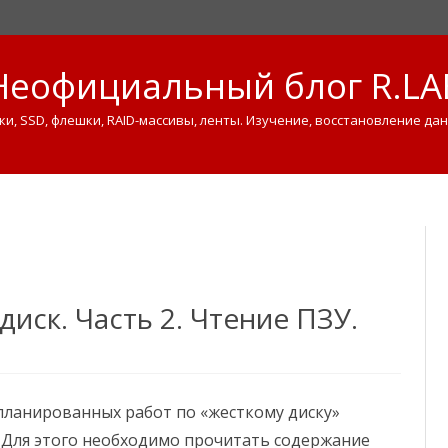
Неофициальный блог R.LA
ки, SSD, флешки, RAID-массивы, ленты. Изучение, восстановление дан
Skip
to
content
иск. Часть 2. Чтение ПЗУ.
планированных работ по «жесткому диску»
. Для этого необходимо прочитать содержание