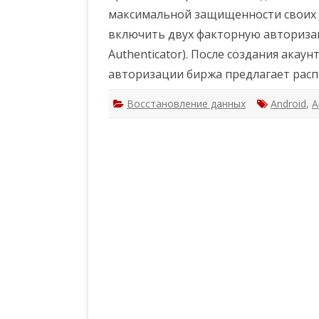
К
максимальной защищенности своих 
о
в
включить двух факторную авторизац
а
р
Authenticator). После создания акау
н
а
авторизации биржа предлагает расп
я
д
в
Восстановление данных
Android
у
,
A
х
ф
а
к
т
о
р
н
а
я
а
в
т
о
р
и
з
а
ц
и
я