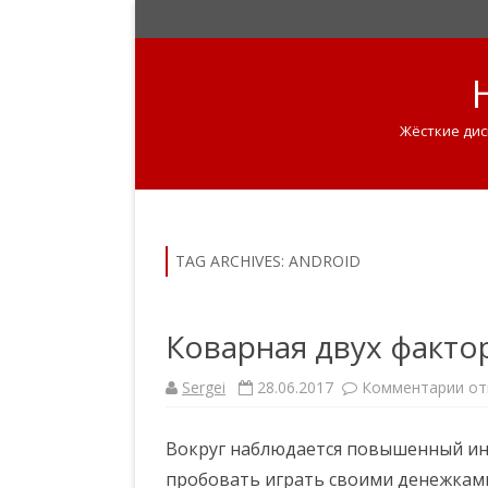
Жёсткие дис
TAG ARCHIVES:
ANDROID
Коварная двух факто
Sergei
28.06.2017
Комментарии
к
от
з
а
п
Вокруг наблюдается повышенный инт
и
с
пробовать играть своими денежками 
и