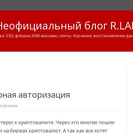
Неофициальный блог R.LA
ки, SSD, флешки, RAID-массивы, ленты. Изучение, восстановление дан
Skip
to
content
рная авторизация
ключены
ерес к криптовалюте. Через это многие пошли
на биржах криптовалют. А так как все хотят