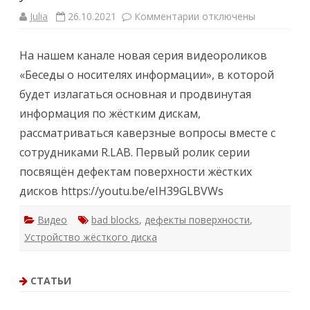
Julia
26.10.2021
Комментарии
к
отключены
з
а
п
На нашем канале новая серия видеороликов
и
с
«Беседы о носителях информации», в которой
и
Б
будет излагаться основная и продвинутая
е
с
информация по жёстким дискам,
е
д
рассматриваться каверзные вопросы вместе с
ы
о
сотрудниками R.LAB. Первый ролик серии
н
о
посвящён дефектам поверхности жёстких
с
и
дисков https://youtu.be/eIH39GLBVWs
т
е
л
Видео
bad blocks
,
дефекты поверхности
я
,
х
Устройство жёсткого диска
и
н
ф
о
р
СТАТЬИ
м
а
ц