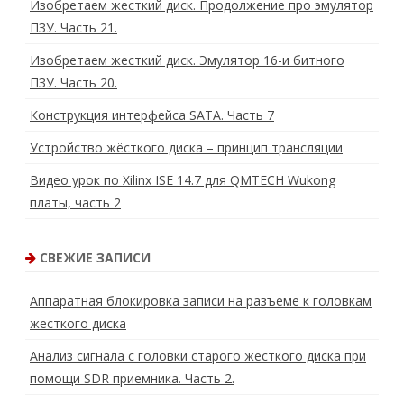
Изобретаем жесткий диск. Продолжение про эмулятор
и
и
ПЗУ. Часть 21.
н
а
y
Изобретаем жесткий диск. Эмулятор 16-и битного
o
ПЗУ. Часть 20.
u
t
u
Конструкция интерфейса SATA. Часть 7
b
e
Устройство жёсткого диска – принцип трансляции
-
к
а
Видео урок по Xilinx ISE 14.7 для QMTECH Wukong
н
а
платы, часть 2
л
е
R
.
СВЕЖИЕ ЗАПИСИ
L
A
B
Аппаратная блокировка записи на разъеме к головкам
жесткого диска
Анализ сигнала с головки старого жесткого диска при
помощи SDR приемника. Часть 2.