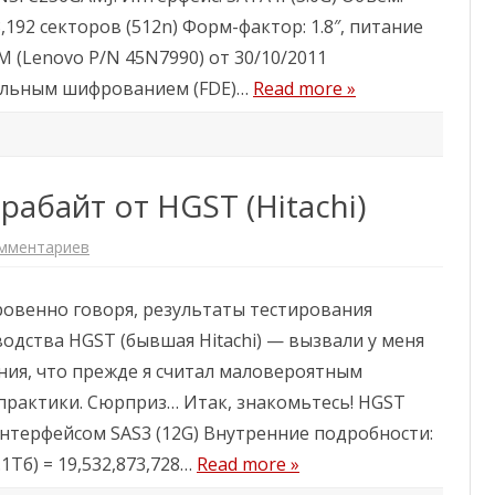
D
8,192 секторов (512n) Форм-фактор: 1.8″, питание
-
п
M (Lenovo P/N 45N7990) от 30/10/2011
о
г
тельным шифрованием (FDE)…
Read more »
р
е
м
у
ш
к
и
рабайт от HGST (Hitachi)
и
с
п
а
омментариев
к
с
з
и
а
т
п
е
ткровенно говоря, результаты тестирования
и
л
с
ь
одства HGST (бывшая Hitachi) — вызвали у меня
и
н
Д
ы
ния, что прежде я считал маловероятным
е
й
с
T
практики. Сюрприз… Итак, знакомьтесь! HGST
я
R
т
I
 интерфейсом SAS3 (12G) Внутренние подробности:
ь
M
«
1Тб) = 19,532,873,728…
Read more »
г
е
л