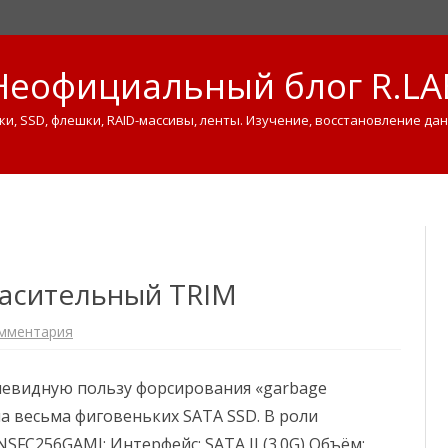
Неофициальный блог R.LA
ки, SSD, флешки, RAID-массивы, ленты. Изучение, восстановление дан
Skip
to
content
пасительный TRIM
омментария
к
з
а
п
чевидную пользу форсирования «garbage
и
с
 на весьма фиговеньких SATA SSD. В роли
и
S
FC256GAMJ: Интерфейс: SATA II (3.0G) Объём:
S