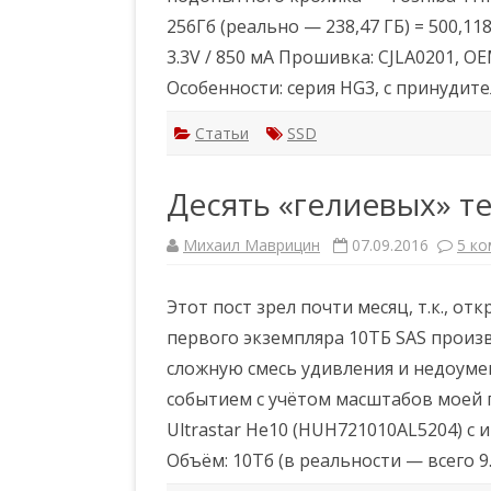
256Гб (реально — 238,47 ГБ) = 500,11
3.3V / 850 мА Прошивка: CJLA0201, OE
Особенности: серия HG3, с принуди
Статьи
SSD
Десять «гелиевых» те
Михаил Маврицин
07.09.2016
5 к
Этот пост зрел почти месяц, т.к., о
первого экземпляра 10ТБ SAS произв
сложную смесь удивления и недоуме
событием с учётом масштабов моей 
Ultrastar He10 (HUH721010AL5204) с
Объём: 10Тб (в реальности — всего 9.