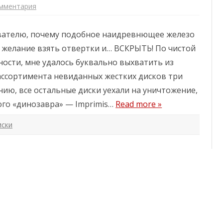
о
омментария
к
в
з
»
а
и
п
л
вателю, почему подобное наидревнющее железо
и
и
с
к
 желание взять отвертки и… ВСКРЫТЬ! По чистой
и
а
Д
к
ности, мне удалось буквально выхватить из
р
и
е
н
ссортимента невиданных жестких дисков три
в
д
н
у
нию, все остальные диски уехали на уничтожение,
и
с
е
т
ого «динозавра» — Imprimis…
Read more »
«
р
м
и
о
я
иски
н
з
с
а
т
п
р
у
ы
д
»
р
:
и
5
в
.
а
2
е
5
т
″
м
H
о
D
з
D