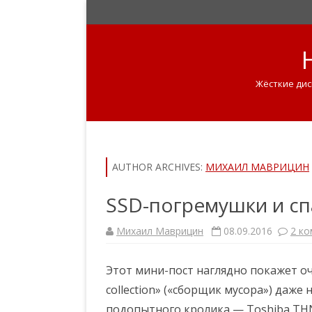
Жёсткие дис
AUTHOR ARCHIVES:
МИХАИЛ МАВРИЦИН
SSD-погремушки и с
Михаил Маврицин
08.09.2016
2 к
Этот мини-пост наглядно покажет о
collection» («сборщик мусора») даже
подопытного кролика — Toshiba THNS