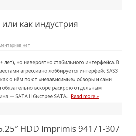
и
е
в
ы
 или как индустрия
х
»
т
е
р
а
ментариев
к
нет
б
з
а
а
й
п
т
+ лет), но невероятно стабильного интерфейса. В
и
о
с
т
местами агрессивно лоббируется интерфейс SAS3
и
H
«
G
, как о нём поют «независимые» обзоры и сами
Г
S
о
T
 я обязательно вскоре раскрою отдельным
н
(
к
H
тина — SATA II быстрее SATA…
Read more »
а
i
и
t
н
a
т
c
е
h
р
i
ф
)
.25″ HDD Imprimis 94171-307
е
й
с