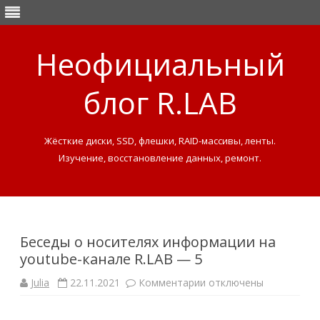
Неофициальный
блог R.LAB
Жёсткие диски, SSD, флешки, RAID-массивы, ленты.
Изучение, восстановление данных, ремонт.
Skip
to
content
Беседы о носителях информации на
youtube-канале R.LAB — 5
Julia
22.11.2021
Комментарии
к
отключены
з
а
п