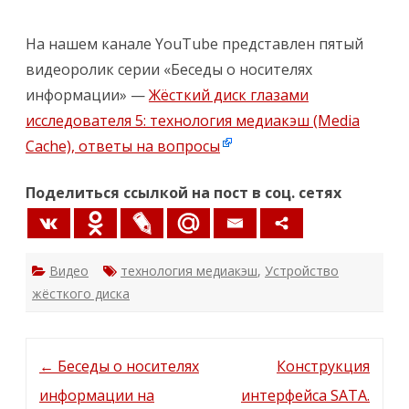
и
с
и
Б
На нашем канале YouTube представлен пятый
е
с
видеоролик серии «Беседы о носителях
е
д
информации» —
Жёсткий диск глазами
ы
о
исследователя 5: технология медиакэш (Media
н
о
Cache), ответы на вопросы
с
и
т
Поделиться ссылкой на пост в соц. сетях
е
л
я
х
и
н
Видео
технология медиакэш
,
Устройство
ф
о
жёсткого диска
р
м
а
ц
и
Post
и
←
Беседы о носителях
Конструкция
н
navigation
а
информации на
интерфейса SATA.
y