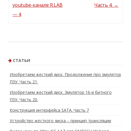
o
youtube-канале R.LAB
Часть 4.
→
u
t
u
— 4
b
e
-
к
а
н
а
л
е
R
.
СТАТЬИ
L
A
B
Изобретаем жесткий диск. Продолжение про эмулятор
—
5
ПЗУ. Часть 21.
Изобретаем жесткий диск. Эмулятор 16-и битного
ПЗУ. Часть 20.
Конструкция интерфейса SATA. Часть 7
Устройство жёсткого диска – принцип трансляции